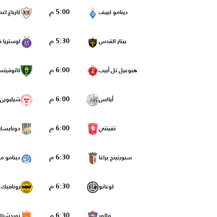
5:00 م
دينامو كييف
كارباغ اغد
5:30 م
بيتار القدس
اوستريا في
6:00 م
هبوعيل تل أبيب
كاتوفيت
6:00 م
أياكس
شيلبورن
6:00 م
تفينتي
دونايسكا
6:30 م
سبورتينج براغا
دينامو م
6:30 م
لوغانو
رونافيك
6:30 م
فالور
نوردشيلل