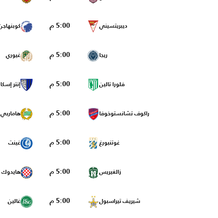
5:00 م
ديبريتسيني
كوبنهاجن
5:00 م
ريجا
غيوري
5:00 م
فلورا تالين
إنتر إسك
5:00 م
راكوف تشانستوخوفا
هاماربي
5:00 م
غوتنبورغ
غينت
5:00 م
زالغيريس
هايدوك 
5:00 م
شيريف تيراسبول
غالين