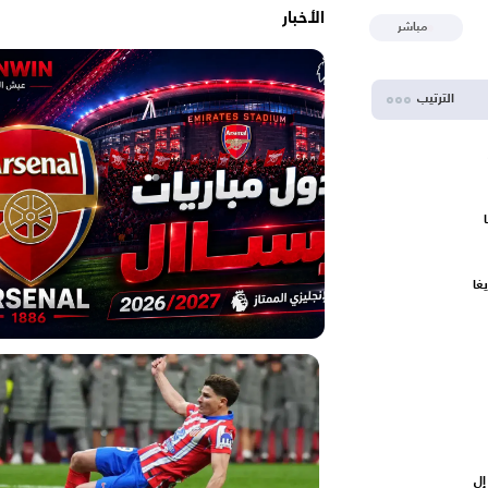
الأخبار
مباشر
الترتيب
غا
إل