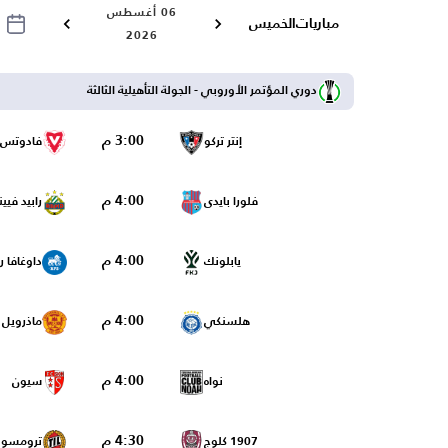
06 أغسطس
مباريات
الخميس
2026
دوري المؤتمر الأوروبي - الجولة التأهيلية الثالثة
3:00 م
إنتر تركو
فادوتس
4:00 م
فلورا بايدى
رابيد فيينا
4:00 م
يابلونك
داوغافا ري
4:00 م
هلسنكي
ماذرويل
4:00 م
نواه
سيون
4:30 م
1907 كلوج
ترومسو 