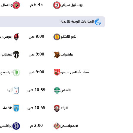
6:45 م
بريستول سيتي
والسال
المباريات الودية للأندية
8:00 ص
بترو اتليتكو
ريوس ري
9:00 ص
براشواب
ترينغانو
9:00 ص
شباب أطلس خنيفرة
الراسينغ
10:59 ص
الأهلي
أبها
10:59 ص
الرائد
كاظمة
2:00 م
كريمونيسي
إيراكليس