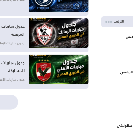
الترتيب
المرتقبة
ديس
جدول مباريات الزمالك في ال
للمسابقة
 الرياضي
جدول مباريات الأهلي في الد
ع
 سالونيكي