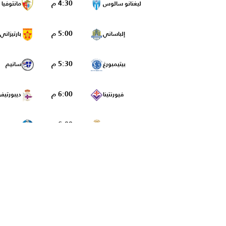
4:30 م
ليغنانو سالوس
مانتوفيا
5:00 م
إلباساني
بارتيزاني
5:30 م
بيتيمبورغ
سانيم
6:00 م
فيورنتينا
ديبورتيفو
6:00 م
موناكو
خيتافي
6:00 م
ريال سرقسطة
أندورا
6:00 م
ريال جيان
قرطبة
6:00 م
مالقا
العربي