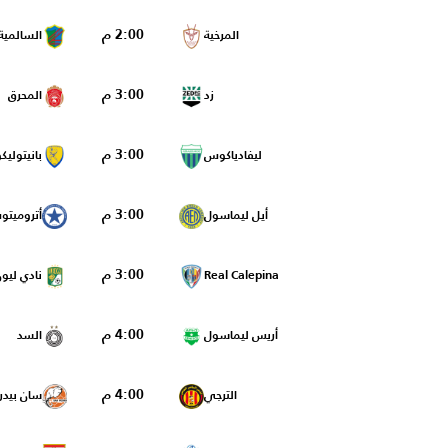
2:00 م
المرخية
السالمية
3:00 م
زد
المحرق
3:00 م
ليفادياكوس
بانيتولي
3:00 م
أيل ليماسول
أتروميتوس
3:00 م
Real Calepina
نادي ليو
4:00 م
أريس ليماسول
السد
4:00 م
الترجي
سان بيدر