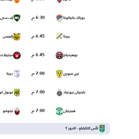
6:30 م
بوراك بانيالوكا
إف سي إ
6:45 م
رييكا
إلفيس
6:45 م
بوهيميانز
ميتييلاند
7:00 م
تري فيوري
دريتا
7:00 م
بارتيزان بيوغراد
توبول كو
7:00 م
هيبرنيان
تيتوفو
كأس الكاراباو - الدور 1