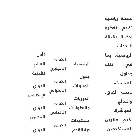
منصة رياضية
تقدم تغطية
لحظية دقيقة
للأحداث
كأس
الرياضية، بما
الدوري
الرئيسية
العالم
في ذلك
الإنجليزي
للأندية
جداول
جدول
الدوري
المباريات،
المباريات
الدوري
الأسباني
ترتيب الفرق،
الإيطالي
الدوريات
والنتائج
الدوري
والبطولات
الدوري
المباشرة.
الألماني
المصري
نخدم ملايين
مستجدات
الدوري
المستخدمين
كرة القدم
الدوري