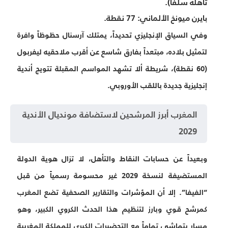
تأهله سلفاً).
بايرن ميونخ الألماني:
77 نقطة.
وفي السياق الإنجليزي تحديداً، يمتلك آرسنال حظوظاً وافرة
لتمثيل بلاده، مبتعداً بفارق شاسع عن أقرب ملاحقيه ليفربول
(60 نقطة)، شريطة ألا تشهد المواسم المقبلة تتويج أندية
إنجليزية جديدة باللقب الأوروبي.
المغرب أبرز المرشحين لاستضافة مونديال الأندية
2029
وبعيداً عن حسابات النقاط والتأهل، لا تزال هوية الدولة
المستضيفة لنسخة 2029 غير محسومة رسمياً من قبل
“الفيفا”. إلا أن المؤشرات والتقارير الصحفية تضع المغرب
كمرشح قوي وبارز لتنظيم هذا الحدث الكروي الكبير، وهو
مسار يتماشى تماماً مع التحضيرات الكبرى للمملكة المغربية