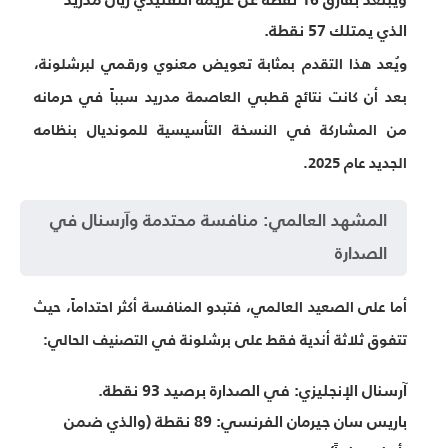
ويبتعد بفارق
16 نقطة
عن غريمه التقليدي ريال مدريد
الذي يمتلك 57 نقطة.
ويُعد هذا التقدم بمثابة تعويض معنوي ورقمي لبرشلونة،
بعد أن كانت نتائج قطبي العاصمة مدريد سبباً في حرمانه
من المشاركة في النسخة التأسيسية للمونديال بنظامه
الجديد عام 2025.
المشهد العالمي: منافسة محتدمة وآرسنال في
الصدارة
أما على الصعيد العالمي، فتبدو المنافسة أكثر احتداماً، حيث
تتفوق ثلاثة أندية فقط على برشلونة في التصنيف الحالي:
آرسنال الإنجليزي:
في الصدارة برصيد 93 نقطة.
باريس سان جيرمان الفرنسي:
89 نقطة (والذي ضمن