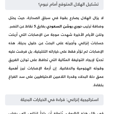
تشكيل الهلال المتوقع أمام نيوم؟
لا يزال الهلال يصارع بقوة في سباق الصدارة، حيث يحتل
وصافة ترتيب
دوري روشن السعودي
بفارق 5 نقاط عن النصر.
ولكن الأيام الأخيرة شهدت موجة من الإصابات التي أربكت
حسابات إنزاغي وأجبرته على البحث عن حلول بديلة. هذه
الإصابات لم تؤثر فقط على خياراته التكتيكية، بل فرضت عليه
تحديًا لإيجاد التوليفة المثالية التي تحافظ على توازن الفريق
وقوته الهجومية والدفاعية. إن
أزمة الإصابات
تبرز أهمية
عمق دكة البدلاء وقدرة اللاعبين الاحتياطيين على سد الفراغ
بكفاءة.
استراتيجية إنزاغي: قراءة في الخيارات البديلة
في ظل هذه الظروف، يُتوقع أن يلجأ إنزاغي إلى بعض