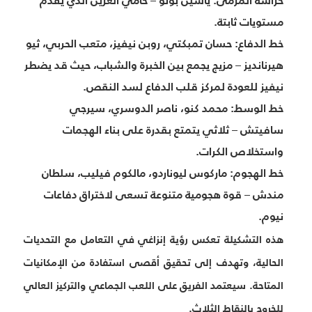
حراسة المرمى:
ياسين بونو – حامي العرين الذي يقدم
مستويات ثابتة.
خط الدفاع:
حسان تمبكتي، روبن نيفيز، متعب الحربي، ثيو
هيرنانديز – مزيج يجمع بين الخبرة والشباب، حيث قد يضطر
نيفيز للعودة لمركز قلب الدفاع لسد النقص.
خط الوسط:
محمد كنو، ناصر الدوسري، سيرجي
سافيتش – ثلاثي يتمتع بقدرة على بناء الهجمات
واستخلاص الكرات.
خط الهجوم:
ماركوس ليوناردو، مالكوم فيليب، سلطان
مندش – قوة هجومية متنوعة تسعى لاختراق دفاعات
نيوم.
هذه التشكيلة تعكس رؤية إنزاغي في التعامل مع التحديات
الحالية، وتهدف إلى تحقيق أقصى استفادة من الإمكانيات
المتاحة. سيعتمد الفريق على اللعب الجماعي والتركيز العالي
للخروج بالنقاط الثلاث.