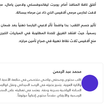
ة المنافذ أمام روبرت ليفاندوفسكي ولامين يامال، مع تألق
رس مرمى ألافيس الذي ذاد عن مرماه ببسالة.
م اللقب:
بدا واضحاً تأثر لاعبي البارسا ذهنياً بعد ضمان اللقب
حيث افتقد الفريق للحدة المطلوبة في المباريات الكبرى، مما
يس ثلاث نقاط ذهبية في صراع تأمين مركزه.
محمد عبد الرحمن
كاتب محتوى وصحفي رياضي متخصص في متابعة الأندية المصرية
والكرة العربية. يتميز بخبرته في الرصد الميداني ونقل كواليس
الساحة الرياضية بسرعة ودقة. يعتمد في تغطيته على المصادر
الرسمية والأرقام، مقدماً محتوى إخبارياً موثوقاً.