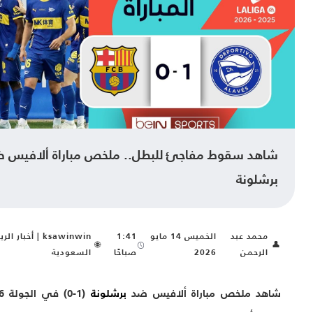
قوط مفاجئ للبطل.. ملخص مباراة ألافيس ضد
ة
عبد
الخميس 14 مايو
1:41
ksawinwin | أخبار الرياضة
🌐
ن
2026
صباحًا
السعودية
خص مباراة ألافيس ضد
برشلونة
(1-0) في الجولة 36 من