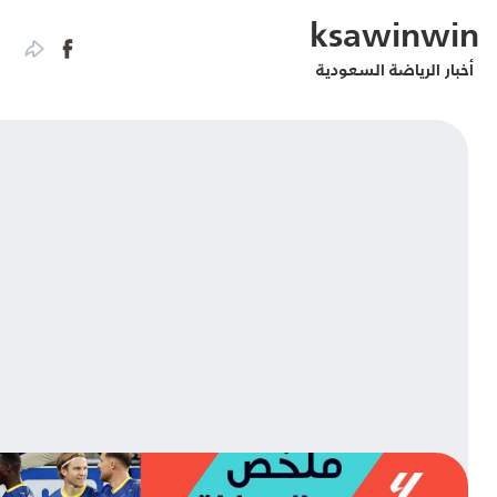
ksaw
ة السعودية