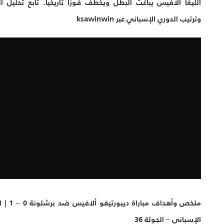
لافيس يباغت البطل ويخطف فوزا تاريخيا. تابع تحليل المباراة
ري الإسباني عبر ksawinwin
ملخص وأهداف مباراة ديبورتيفو ألافيس ضد برشلونة 0 – 1 | الدوري
– الجولة 36