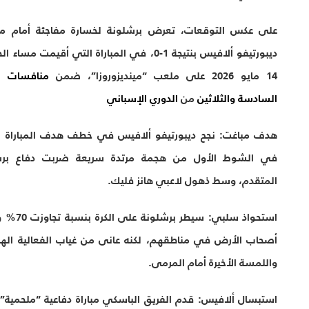
س التوقعات، تعرض
برشلونة
لخسارة مفاجئة أمام مضيفه
و ألافيس
بنتيجة
1-0
، في المباراة التي أقيمت مساء الخميس
منافسات الجولة
والثلاثين
من
الدوري الإسباني
غت:
نجح ديبورتيفو ألافيس في خطف هدف المباراة الوحيد
ط الأول من هجمة مرتدة سريعة ضربت دفاع برشلونة
 وسط ذهول لاعبي هانز فليك.
 سلبي:
سيطر برشلونة على الكرة بنسبة تجاوزت 70% وحاصر
لأرض في مناطقهم، لكنه عانى من غياب الفعالية الهجومية
الأخيرة أمام المرمى.
 ألافيس:
قدم الفريق الباسكي مباراة دفاعية “ملحمية”، حيث