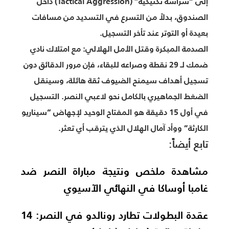
إلى “شراسة تكتيكية” (Tactical Aggression) داخل
الصندوق، بدلاً من التسرع في التسديد من مسافات
بعيدة أو التوتر عند تأخر التسجيل.
الصدمة المبكرة وقتل الأمل الهلالي:
مع امتلاك نادي
ضمك لـ 29 نقطة وصراعه للبقاء، فإن مرور الدقائق دون
تسجيل أهداف سيمنح الضيوف ثقة هائلة، وسينقل
الضغط الجماهيري بالكامل نحو لاعبي النصر. التسجيل
في أول 15 دقيقة هو المفتاح الوحيد لإجهاض “سيناريو
الكارثة” ووأد آمال الهلال الذي يترقب أي تعثر.
تابع أيضاً:
مشاهدة ملخص ونتيجة مباراة النصر ضد
غامبا أوساكا في النهائي الآسيوي
عقدة البطولات تطارد رونالدو في النصر: 14