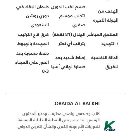
حسم لقب الدوري
ضمان البقاء في
الهدف من
لتجنب موسم
دوري روشن
الجولة الأخيرة
صفري
السعودي
الملاحق المباشر
الهلال (81 نقطة)
فرق قاع الترتيب
/ التهديد
يترقب أي تعثر
المهددة بالهبوط
دفعة معنوية بعد
الحالة النفسية
إحباط شديد بعد
الفوز على الفيحاء
للفريق
خسارة نهائي آسيا
3-0
OBAIDA AL BALKHI
كاتب وصحفي رياضي محترف، ومدير المحتوى
الرقمي. يتخصص في التغطية التحليلية المعمقة
للدوريات الأوروبية الكبرى والشأن الكروي الدولي.