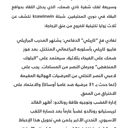
وسريعة لفك شفرة نادي ضمك، الذي يدخل اللقاء بدوافع
البقاء في دوري المحترفين. شبكة ksawinwin تكشف عن
ثلاث زوايا تكتيكية للخروج من عنق الزجاجة:
تفادي فخ “كاريلي” الدفاعي:
يشتهر المدرب البرازيلي
فابيو كاريلي بأسلوبه البراغماتي المتكتل. بعد فوز
ضمك على الفيحاء بثلاثية، سيعتمد على “البلوك
المنخفض” وحرمان النصر من المساحات. يجب على
لاعبي النصر التخلي عن العرضيات الهوائية العقيمة
(كما حدث بـ 31 عرضية ضد غامبا أوساكا) والاعتماد على
الاختراق من العمق.
إدارة الغضب وتوجيه طاقة رونالدو:
أظهر القائد
كريستيانو رونالدو غضباً عارماً بعد خسارة اللقب
الآسيوي. التحدي الأكبر يكمن في تحويل هذا الإحباط