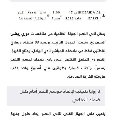
OBAIDA AL
الأحد 17
9:00
ksawinwin | أخبار
🌐
👤
BALKHI
مايو 2026
مساءً
الرياضة السعودية
يدخل نادي النصر الجولة الختامية من منافسات
دوري روشن
السعودي
متصدراً لجدول الترتيب برصيد 83 نقطة، وبفارق
نقطتين فقط عن ملاحقه المباشر نادي الهلال. يحتاج الفريق
النصراوي لتحقيق الانتصار على نادي ضمك لحسم اللقب
رسمياً، وتجنب خسارة بطولتين في أسبوع واحد عقب
هزيمته القارية الصادمة.
3 زوايا تكتيكية لإنقاذ موسم النصر أمام تكتل
ضمك الدفاعي
يتعين على الجهاز الفني لنادي النصر إيجاد حلول جذرية