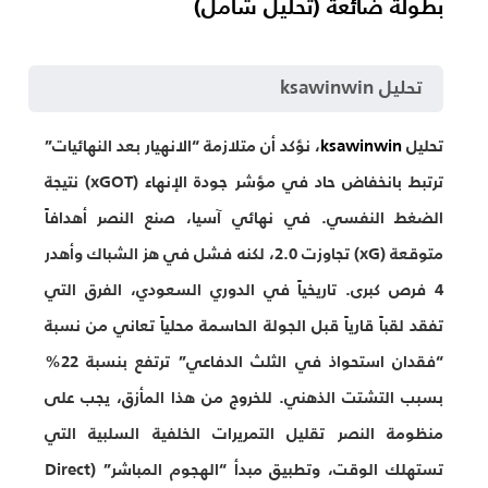
بطولة ضائعة (تحليل شامل)
تحليل ksawinwin
تحليل
ksawinwin
، نؤكد أن متلازمة “الانهيار بعد النهائيات”
ترتبط بانخفاض حاد في مؤشر جودة الإنهاء (xGOT) نتيجة
الضغط النفسي. في نهائي آسيا، صنع النصر أهدافاً
متوقعة (xG) تجاوزت 2.0، لكنه فشل في هز الشباك وأهدر
4 فرص كبرى. تاريخياً في الدوري السعودي، الفرق التي
تفقد لقباً قارياً قبل الجولة الحاسمة محلياً تعاني من نسبة
“فقدان استحواذ في الثلث الدفاعي” ترتفع بنسبة 22%
بسبب التشتت الذهني. للخروج من هذا المأزق، يجب على
منظومة النصر تقليل التمريرات الخلفية السلبية التي
تستهلك الوقت، وتطبيق مبدأ “الهجوم المباشر” (Direct