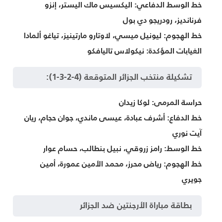
خط الوسط الدفاعي:
اليكسيس ماك اليستر، إنزو
فرنانديز، رودريجو دي بول
خط الهجوم:
ليونيل ميسي، لاوتارو مارتينيز، تياغو ألمادا
الغيابات المؤكدة:
نيكولاس تاليافكو
تشكيلة منتخب الجزائر المتوقعة (4-2-3-1):
حراسة المرمى:
لوكا زيدان
خط الدفاع:
أشرف عبادة، عيسى ماندي، جوان حجام، ريان
آيت نوري
خط الوسط:
رامز زروقي، نبيل بنطالب، حسام عوار
خط الهجوم:
رياض محرز، محمد الأمين عمورة، أمين
جويري
بطاقة مباراة الأرجنتين ضد الجزائر