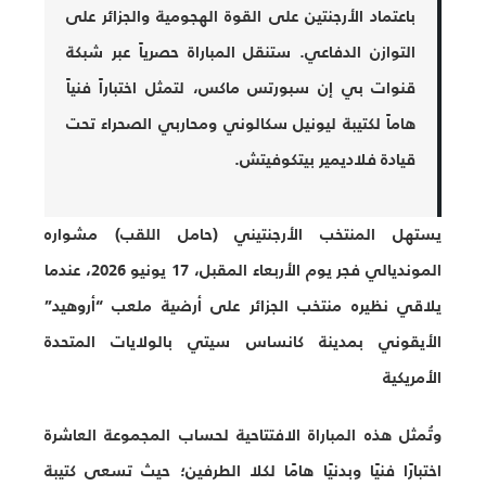
باعتماد الأرجنتين على القوة الهجومية والجزائر على
التوازن الدفاعي. ستنقل المباراة حصرياً عبر شبكة
قنوات بي إن سبورتس ماكس، لتمثل اختباراً فنياً
هاماً لكتيبة ليونيل سكالوني ومحاربي الصحراء تحت
قيادة فلاديمير بيتكوفيتش.
يستهل المنتخب الأرجنتيني (حامل اللقب) مشواره
المونديالي فجر يوم الأربعاء المقبل، 17 يونيو 2026، عندما
يلاقي نظيره منتخب الجزائر على أرضية ملعب “أروهيد”
الأيقوني بمدينة كانساس سيتي بالولايات المتحدة
الأمريكية
وتُمثل هذه المباراة الافتتاحية لحساب المجموعة العاشرة
اختبارًا فنيًا وبدنيًا هامًا لكلا الطرفين؛ حيث تسعى كتيبة