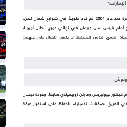
الإمارات؟
نشوة التتويج بلقب الدوري الإنجليزي الممتاز لأول مرة منذ عام 2004 لم تدم طويلاً في شوارع شمال لندن.
يح أمام باريس سان جيرمان في نهائي دوري أبطال أوروبا،
ية: العمق الحالي للتشكيلة لا يكفي للقتال على جبهتين
روتوش
 فيكتور جيوكيريس ومارتن زوبيميندي سابقاً، وعودة ديكلان
في الفريق بصفقات تكميلية، للحفاظ على استقرار غرفة