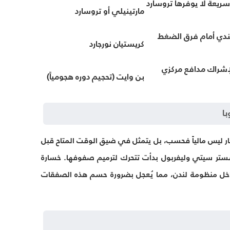
سريعة لا يوفرها تروسارد
مارتينيلي أو تروسارد
ندي أمام فرق الضغط
كريستيان نورجارد
لإشراك مدافع مركزي
بن وايت (تحجيم دوره هجومياً)
ا
ال بقيادة إيدو جاسبار ليس مالياً فحسب، بل يتمثل في ضيق الوقت المتاح قبل
شستر سيتي وليفربول بدأت تتحرك لترميم صفوفها. خسارة
داخل منظومة لندن، مما يُعجل بضرورة حسم هذه الصفقات