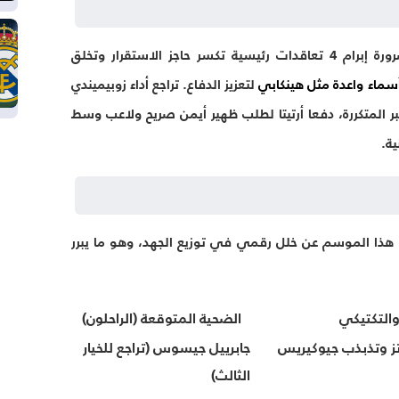
الواقع أعمق بكثير؛ فإدارة “الجانرز” استقرت على ضرورة إبرام 4 تعاقدات رئيسية تكسر حاجز الاستقرار وتخلق
أسماء واعدة مثل هينكابي
لتعزيز الدفاع. تراجع أداء زوبيميندي
المتكررة، دفعا أرتيتا لطلب ظهير أيمن صريح ولاعب وسط
ية.
 هذا الموسم عن خلل رقمي في توزيع الجهد، وهو ما يبرر
التكتيكي
الضحية المتوقعة (الراحلون)
رتز وتذبذب جيوكيريس
جابرييل جيسوس (تراجع للخيار
الثالث)