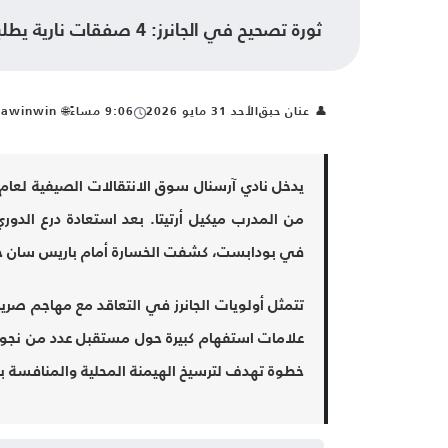
ثورة تصحيح في الجانرز: 4 صفقات نارية يطلبها أرتيتا لترميم آرسنال بعد نكسة بودابست
👤
عنان حبق
الأحد 31 مايو 2026
9:06 مساءً
🌐
ksawinwin | أخبار الرياضة ال
من المدرب ميكيل أرتيتا. بعد استعادة درع الدوري
في بودابست، كشفت الخسارة أمام باريس سان جيرم
تتمثل أولويات الجانرز في التعاقد مع مهاجم صر
علامات استفهام كبيرة حول مستقبل عدد من نجوم
خطوة تهدف لترسيخ الهيمنة المحلية والمنافسة بجد