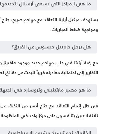
ما هي المراكز التي يسعى آرسنال لتدعيمها ف
يستهدف ميكيل أرتيتا التعاقد مع مهاجم صريح، جناح 
ومواجهة ضغط المباريات.
هل يرحل جابرييل جيسوس عن الفريق؟
مع رغبة أرتيتا في جلب مهاجم جديد ووجود هافيرتز
التقارير إلى احتمالية مغادرته قريباً للبحث عن دقائق 
ما هو مصير مارتينيلي وتروسارد في الجبهة
في حال إتمام التعاقد مع جناح أيسر من النخبة، من
ثلاثة لاعبين يتنافسون على مركز واحد في المنظومة ال
الخاتمة: نحو ترسيخ مشروع الإمبراطورية