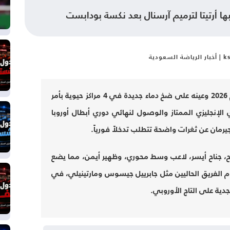
سعودية
يدخل نادي آرسنال سوق الانتقالات الصيفية لعام 2026 وعينه على ضخ دماء جديدة في 4 مراكز حيوية بأمر
 الإنجليزي الممتاز والوصول لنهائي دوري أبطال أوروبا
ان عن ثغرات واضحة تتطلب تدخلاً فورياً.
يح، جناح أيسر، لاعب وسط محوري، وظهير أيمن، مما يضع
 الفريق الحاليين مثل جابرييل جيسوس ومارتينيلي، في
ية على التاج الأوروبي.