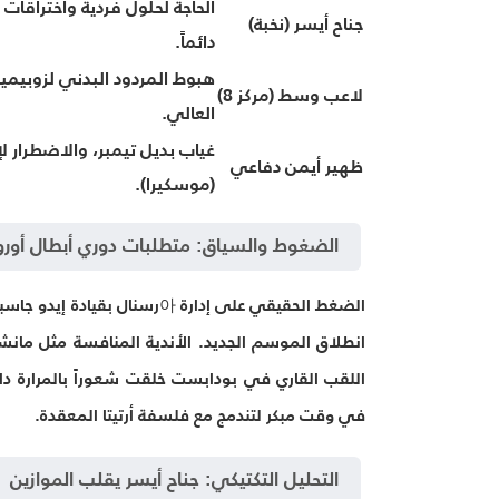
الحاجة لحلول فردية واختراقات 
جناح أيسر (نخبة)
دائماً.
هبوط المردود البدني لزوبيمي
لاعب وسط (مركز 8)
العالي.
غياب بديل تيمبر، والاضطرار 
ظهير أيمن دفاعي
(موسكيرا).
الضغوط والسياق: متطلبات دوري أبطال أوروب
الضغط الحقيقي على إدارة 아رسن
انطلاق الموسم الجديد. الأندية المنافسة مثل مان
اللقب القاري في بودابست خلقت شعوراً بالمرارة 
في وقت مبكر لتندمج مع فلسفة أرتيتا المعقدة.
التحليل التكتيكي: جناح أيسر يقلب الموازين