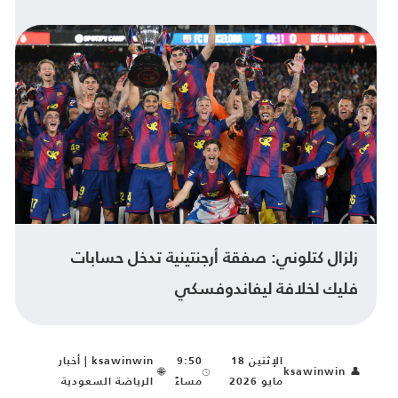
زلزال كتلوني: صفقة أرجنتينية تدخل حسابات
فليك لخلافة ليفاندوفسكي
الإثنين 18
9:50
ksawinwin | أخبار
🌐
ksawinwin
👤
مايو 2026
مساءً
الرياضة السعودية