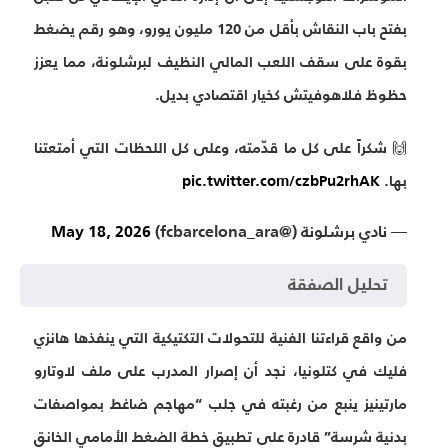
بفتح باب النقاش بأقل من 120 مليون يورو، وهو رقم يضغط
بقوة على سقف اللعب المالي النظيف لبرشلونة، مما يعزز
حظوظ فلاهوفيتش كخيار اقتصادي بديل.
🙌 شكراً على كل ما قدّمته، وعلى كل اللحظات التي أمتعتنا
بها.
pic.twitter.com/czbPu2rhAK
— نادي برشلونة (@fcbarcelona_ara)
May 18, 2026
تحليل الصفقة
من واقع قراءتنا الفنية للتحولات التكتيكية التي ينفذها هانزي
فليك في كتلونيا، نجد أن إصرار المدرب على ملف لاوتارو
مارتينيز ينبع من رغبته في جلب “مهاجم ضاغط بمواصفات
بدنية شرسة” قادرة على تطبيق خطة الضغط الأمامي الخانق