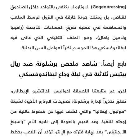
(Gegenpressing). لاوتارو لا يكتفي بالتواجد داخل الصندوق
كقناص، بل يمتلك جودة خارقة في النزول لوسط الملعب
والمساهمة في عملية تفريغ المساحات للأجنحة (رافينيا
ولامين يامال)، وهو الملف التكتيكي الذي عانى فيه
ليفاندوفسكي هذا الموسم نظراً لعوامل السن البدنية.
تابع أيضاً:
شاهد ملخص برشلونة ضد ريال
بيتيس ثلاثية في ليلة وداع ليفاندوفسكي
لكن، عبر متابعتنا اللصيقة لكواليس الكالتشيو الإيطالي،
نطلق تحذيراً لإدارة برشلونة؛ تصريحات لاوتارو الأخيرة لشبكة
“فوتبول إيطاليا” والتي كشف فيها عن ضغوط عائلية من
زوجته لتنفيذ وعد قديم بالعودة إلى ناديه الأم “راسينغ
الأرجنتيني” بعد نهاية فترته مع الإنتر، تؤكد أن اللاعب يخطط