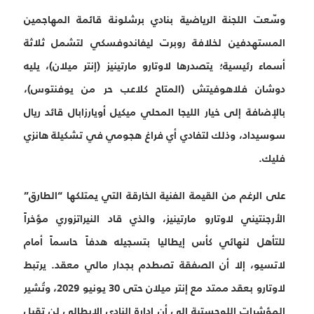
وسّعت اللجنة الرياضية بنادي برشلونة قائمة المهاجمين
المستهدفين لخلافة روبرت ليفاندوفسكي لتشمل ثلاثة
أسماء رئيسية؛ يتصدرها لاوتارو مارتينيز (إنتر ميلان)، يليه
دوشان فلاهوفيتش (المتاح كلاعب حر من يوفنتوس)،
بالإضافة إلى خيار الليجا المحلي ميكيل أويارزابال قائد ريال
سوسيداد، وذلك لتفادي أي فراغ هجومي في تشكيلة هانزي
فليك.
على الرغم من القيمة الفنية الخارقة التي يمتلكها “الطارق”
الأرجنتيني لاوتارو مارتينيز، والذي قاد النيراتزوري مؤخراً
للتأهل لنهائي كأس إيطاليا بتسجيله هدفاً حاسماً أمام
لاتسيو، إلا أن الصفقة تصطدم بجدار مالي معقد. يرتبط
لاوتارو بعقد ممتد مع إنتر ميلان حتى 30 يونيو 2029، وتُشير
المؤشرات اللوجستية إلى أن إدارة النادي الإيطالي لن تقبل