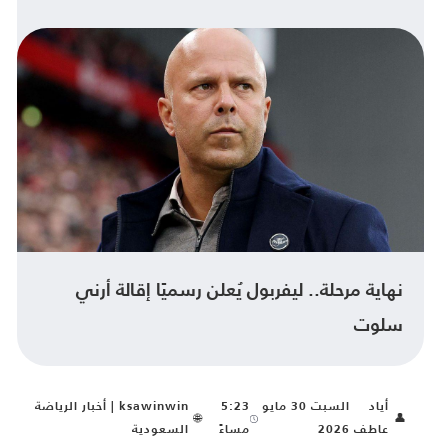
نهاية مرحلة.. ليفربول يُعلن رسميًا إقالة أرني
سلوت
أياد
السبت 30 مايو
5:23
ksawinwin | أخبار الرياضة
🌐
👤
عاطف
2026
مساءً
السعودية